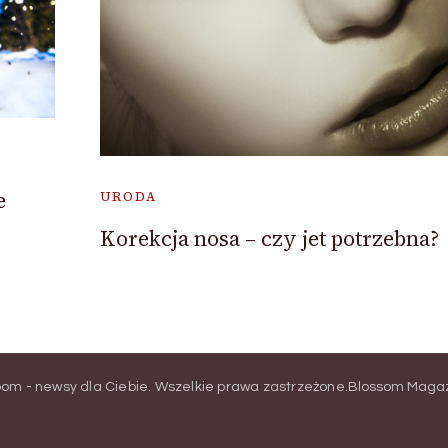
e
URODA
Korekcja nosa – czy jet potrzebna?
oom - newsy dla Ciebie
. Wszelkie prawa zastrzeżone.
Blossom Magazi