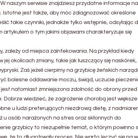
i. W naszym serwisie znajdziesz przydatne informacje na
ą. Istotne jest także, aby móc zdiagnozować określone
ić takie czynniki, jednakże tylko wstępnie, odsyłając 
m artykułem o tym jakimi objawami charakteryzuje się
 zależy od miejsca zainfekowania. Na przykład kiedy
jej okolicach zmiany, takie jak łuszczący się naskórek,
ypryski. Zaś jeżeli cierpimy na grzybicę żeńskich narzą
yć bolesne oddawanie moczu, świąd, uczucie pieczeni
jest natomiast zmniejszona zdolność do obrony przed
e. Dobrze wiedzieć, że zagrożenie chorobą jest większe
obne u ludzi preferujących niezdrową dietę, z nadmiar
eż u osób narażonych na stres oraz skłonnych do
ie grzybicy to niezupełnie temat, o którym powinno s
wę, że to długotrwały proces. Nie warto leczyć się na 