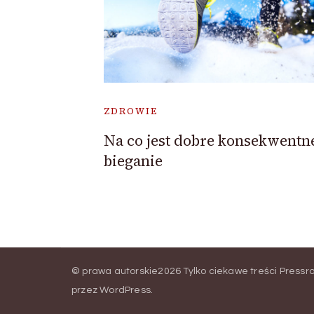
ZDROWIE
Na co jest dobre konsekwentn
bieganie
© prawa autorskie2026
Tylko ciekawe treści Pressr
przez
WordPress
.