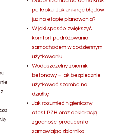
Dobór szamba do domu krok
po kroku. Jak uniknąć błędów
już na etapie planowania?
W jaki sposób zwiększyć
komfort podróżowania
samochodem w codziennym
użytkowaniu
Wodoszczelny zbiornik
na
betonowy – jak bezpiecznie
nie
użytkować szambo na
 z
działkę
Jak rozumieć higieniczny
cza
atest PZH oraz deklaracją
się
zgodności producenta
zamawiając zbiornika