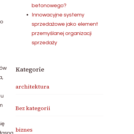
betonowego?
Innowacyjne systemy
do
sprzedażowe jako element
przemyślanej organizacji
sprzedaży
dów
Kategorie
a,
architektura
 u
em
Bez kategorii
ię
biznes
własną