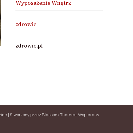
Wyposażenie Wnętrz
zdrowie
zdrowie.pl
ne | Stworzony przez
Blossom Themes
.
Wspierany