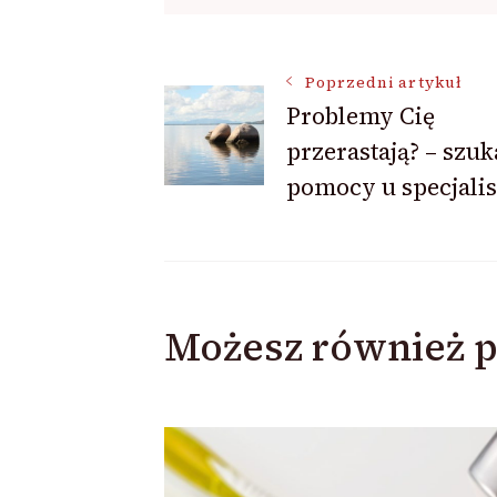
Nawigacja
Poprzedni artykuł
Problemy Cię
przerastają? – szuk
wpisu
pomocy u specjali
Możesz również p