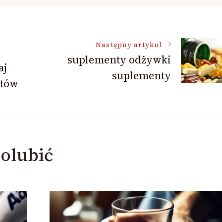
Następny artykuł
suplementy odżywki
aj
suplementy
stów
olubić