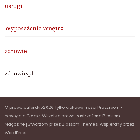
usługi
Wyposażenie Wnętrz
zdrowie
zdrowie.pl
© prawa autorskie2026
Tylko ciekawe treści Pressroom -
newsy dla Ciebie
. Wszelkie prawa zastrzeżone.
Blossom
Magazine | Stworzony przez
Blossom Themes
.
Wspierany przez
WordPress
.