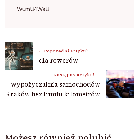
WumU4WsU
Nawigacja
Poprzedni artykuł
dla rowerów
wpisu
Następny artykuł
wypożyczalnia samochodów
Kraków bez limitu kilometrów
Możesz również polubić