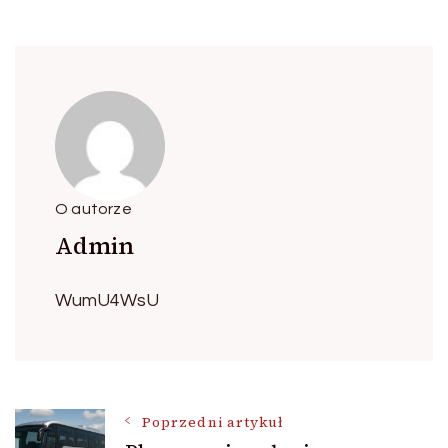
O autorze
Admin
WumU4WsU
Nawigacja
Poprzedni artykuł