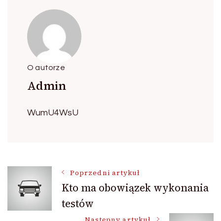
O autorze
Admin
WumU4WsU
Nawigacja
Poprzedni artykuł
Kto ma obowiązek wykonania
testów
wpisu
Następny artykuł